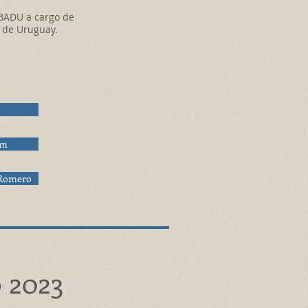
BADU a cargo de
 de Uruguay.
em
 Romero
 2023