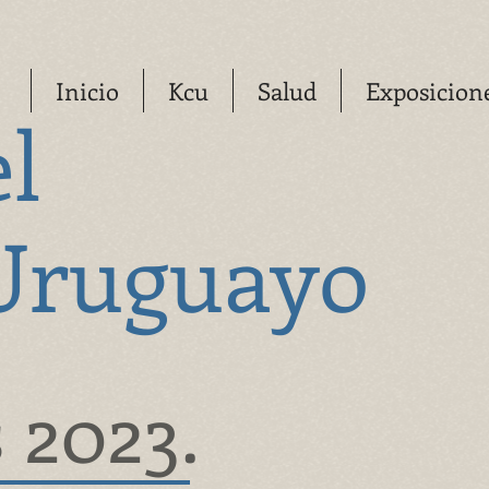
Inicio
Kcu
Salud
Exposicion
el
Uruguayo
 2023.