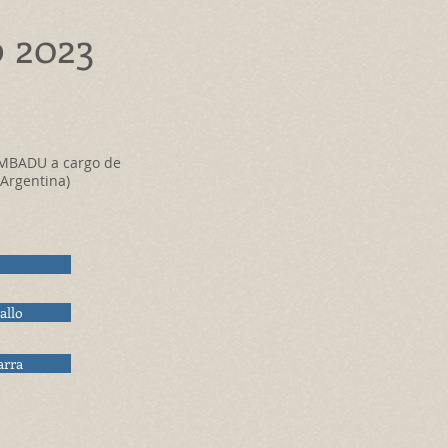
o 2023
AMBADU a cargo de
(Argentina)
allo
arra