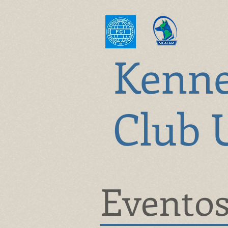
K
enn
Club 
Eventos