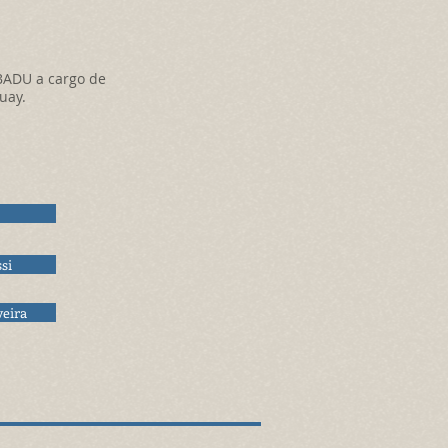
BADU a cargo de
guay.
si
eira