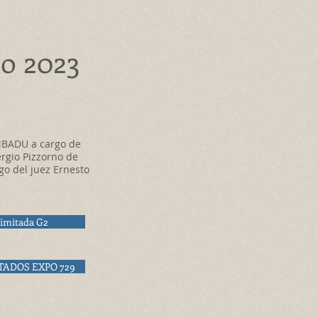
o 2023
MBADU a cargo de
ergio Pizzorno de
go del juez Ernesto
imitada G2
TADOS EXPO 729