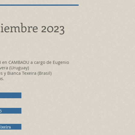
iembre 2023
23 en CAMBADU a cargo de
Eugenio
ivera (Uruguay)
s y Bianca Texeira (Brasil)
os.
ó
ixeira