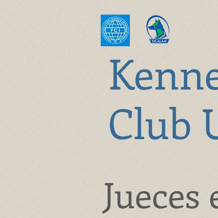
K
enn
Club 
Jueces 