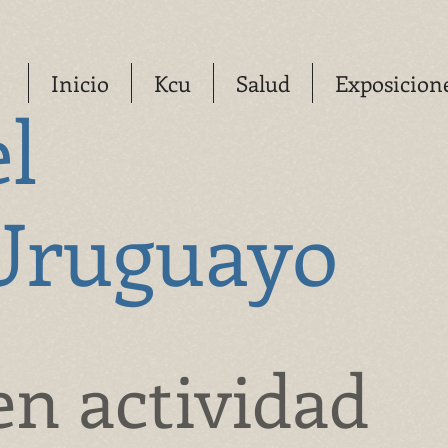
Inicio
Kcu
Salud
Exposicion
el
Uruguayo
en actividad