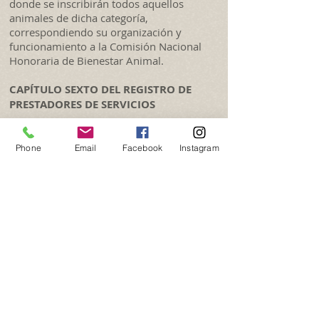
donde se inscribirán todos aquellos
animales de dicha categoría,
correspondiendo su organización y
funcionamiento a la Comisión Nacional
Honoraria de Bienestar Animal.
CAPÍTULO SEXTO DEL REGISTRO DE
PRESTADORES DE SERVICIOS
Artículo 19.
- Créase en la órbita de la
Comisión Nacional Honoraria de
Phone
Email
Facebook
Instagram
Bienestar Animal el Registro de
Prestadores de Servicios, en el que
deberán inscribirse las siguientes
personas físicas o jurídicas que sean
titulares de:
A) Refugios para animales.B) Criaderos
de animales.C) Servicios de paseadores y
adiestradores de animales.D) Tiendas de
mascotas o empresas comercializadoras
de animales de compañía
y accesorios para éstos.E) Industrias o