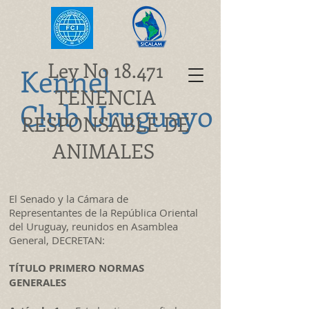
Ley No 18.471
K
ennel
TENENCIA
Club Uruguayo
RESPONSABLE DE
ANIMALES
El Senado y la Cámara de
Representantes de la República Oriental
del Uruguay, reunidos en Asamblea
General, DECRETAN:
TÍTULO PRIMERO NORMAS
GENERALES