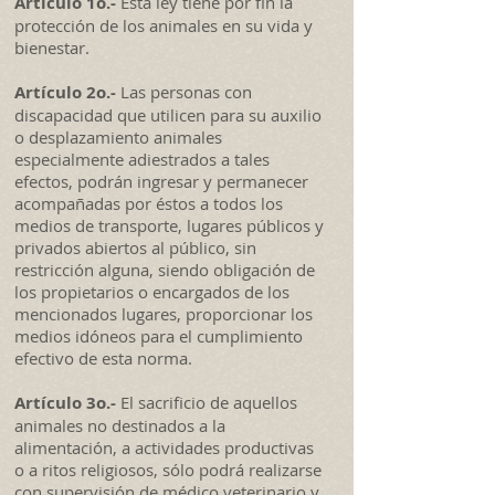
Artículo 1o.-
Esta ley tiene por fin la
protección de los animales en su vida y
bienestar.
Artículo 2o.-
Las personas con
discapacidad que utilicen para su auxilio
o desplazamiento animales
especialmente adiestrados a tales
efectos, podrán ingresar y permanecer
acompañadas por éstos a todos los
medios de transporte, lugares públicos y
privados abiertos al público, sin
restricción alguna, siendo obligación de
los propietarios o encargados de los
mencionados lugares, proporcionar los
medios idóneos para el cumplimiento
efectivo de esta norma.
Artículo 3o.-
El sacrificio de aquellos
animales no destinados a la
alimentación, a actividades productivas
o a ritos religiosos, sólo podrá realizarse
con supervisión de médico veterinario y