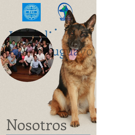
K
ennel
Club Uruguayo
Nosotros