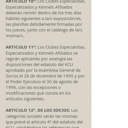
ARTICULO 10º:
Los Clubes Especialistas,
Especializados y Kennels Afiliados
deberán remitir dentro de los tres días
hábiles siguientes a la/s exposición/es,
las planillas debidamente firmadas por
los jueces, junto con el catálogo de la/s
misma/s.
ARTICULO 11º:
Los Clubes Especialistas,
Especializados y Kennels Afiliados se
regirán aplicando por analogía las
disposiciones del estatuto del KCU
aprobado por la Asamblea General de
Socios el 28 de diciembre de 1995 y por
el Poder Ejecutivo el 30 de agosto de
1996, con las excepciones o
modificaciones que consta en los
artículos siguientes.
ARTICULO 12º. DE LOS SOCIOS:
Las
categorías sociales serán las mismas
que prevé el articulo 4º del estatuto del
KCU, omitiéndose las referencias que