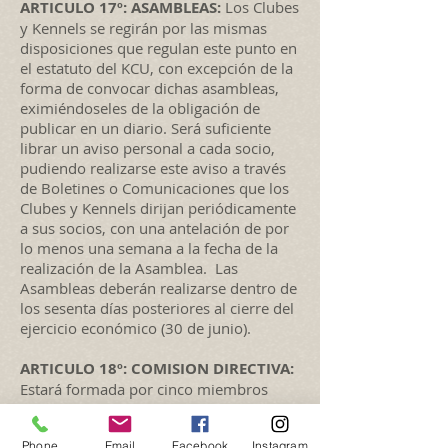
ARTICULO 17º: ASAMBLEAS:
Los Clubes
y Kennels se regirán por las mismas
disposiciones que regulan este punto en
el estatuto del KCU, con excepción de la
forma de convocar dichas asambleas,
eximiéndoseles de la obligación de
publicar en un diario. Será suficiente
librar un aviso personal a cada socio,
pudiendo realizarse este aviso a través
de Boletines o Comunicaciones que los
Clubes y Kennels dirijan periódicamente
a sus socios, con una antelación de por
lo menos una semana a la fecha de la
realización de la Asamblea. Las
Asambleas deberán realizarse dentro de
los sesenta días posteriores al cierre del
ejercicio económico (30 de junio).
ARTICULO 18º: COMISION DIRECTIVA:
Estará formada por cinco miembros
titulares e igual cantidad de suplentes
preferenciales, a saber: un Presidente,
Phone
Email
Facebook
Instagram