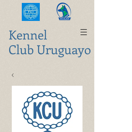
K
ennel
Club Uruguayo