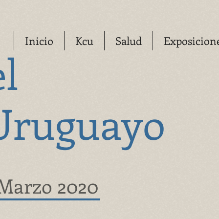
Inicio
Kcu
Salud
Exposicion
el
Uruguayo
Marzo 2020