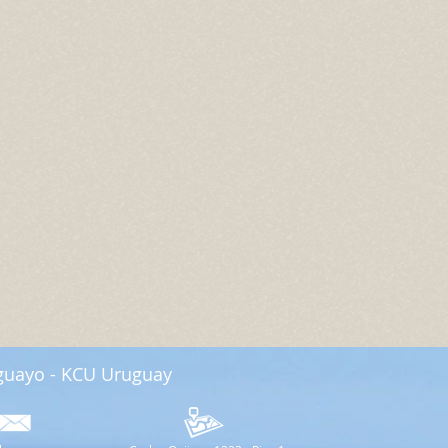
guayo - KCU Uruguay