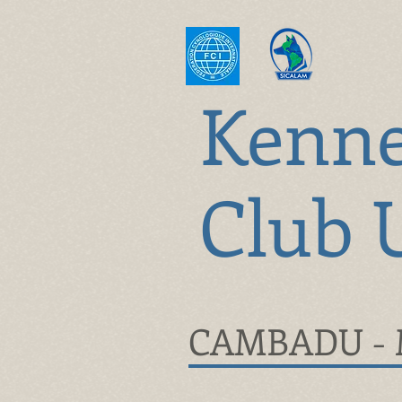
K
enn
Club 
CAMBADU - 