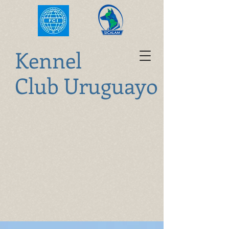
K
ennel
Club Uruguayo