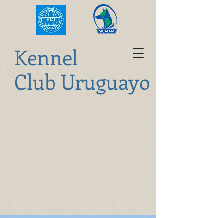
K
ennel
Club Uruguayo