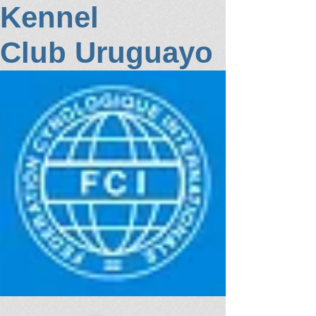
K
ennel
Club Uruguayo