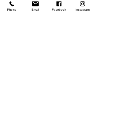
Phone
Email
Facebook
Instagram
Kennel Club Uruguayo - KCU
Uruguay